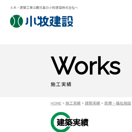
土木・建築工事は鹿児島の小牧建設株式会社へ
Works
施工実績
HOME
>
施工実績
>
建築実績
>
医療・福祉施設
建築実績