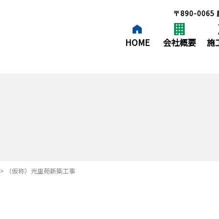
〒890-00
HOME
会社概要
施
ごあいさつ
土
概要
建
施工方針
あゆみ
アクセス・地図
> （仮称）光里苑新築工事