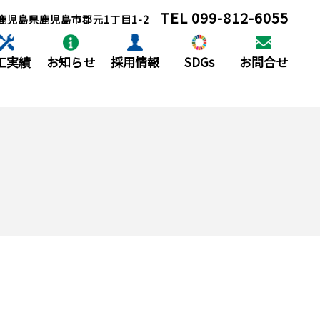
TEL
099-812-6055
65 鹿児島県鹿児島市郡元1丁目1-2
工実績
お知らせ
採用情報
SDGs
お問合せ
木実績
お知らせ
私たちについて
築実績
社会貢献
小牧の仕事
表彰
先輩クロストーク
募集要項
エントリー